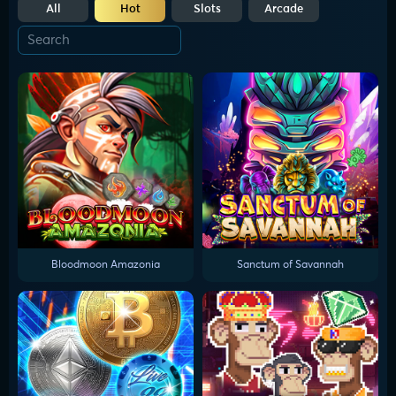
All
Hot
Slots
Arcade
Bloodmoon Amazonia
Sanctum of Savannah