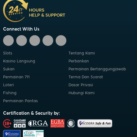
Connect With Us
Slots
Tentang Kami
Kasino Langsung
Perbankan
Sukan
Permainan Bertanggungjawab
Permainan 711
Terma Dan Syarat
Loteri
Dasar Privasi
Fishing
Hubungi Kami
Permainan Pantas
Certification & Security by: